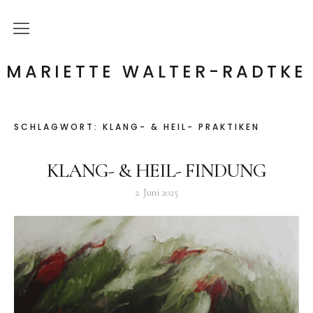
Startseite
MARIETTE WALTER-RADTKE
Klang- & Heil- Findung
SCHLAGWORT:
KLANG- & HEIL- PRAKTIKEN
Sängerin
KLANG- & HEIL- FINDUNG
Kontakt
2. Juni 2025