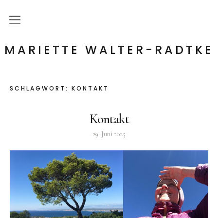
Startseite
MARIETTE WALTER-RADTKE
Klang- & Heil- Findung
SCHLAGWORT:
KONTAKT
Sängerin
Kontakt
Kontakt
29. Juni 2025