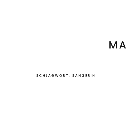
Startseite
Klang- & Heil- Findung
Sänge
MA
SCHLAGWORT:
SÄNGERIN