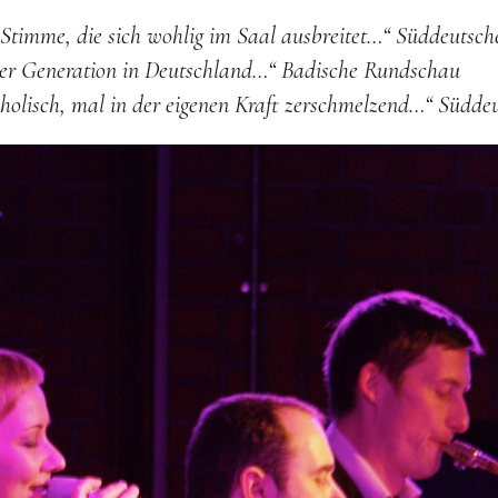
Stimme, die sich wohlig im Saal ausbreitet…“
Süddeutsch
rer Generation in Deutschland…“
Badische Rundschau
olisch, mal in der eigenen Kraft zerschmelzend…“
Süddeu