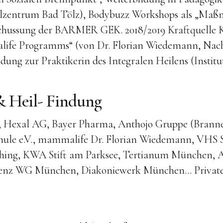
lzentrum Bad Tölz), Bodybuzz Workshops als „Maß
hussung der BARMER GEK. 2018/2019 Kraftquelle K
fe Programms“ (von Dr. Florian Wiedemann, Nach
ung zur Praktikerin des Integralen Heilens (Institut
& Heil- Findung
, Hexal AG, Bayer Pharma, Anthojo Gruppe (Branne
chule e.V., mammalife Dr. Florian Wiedemann, VHS 
hing, KWA Stift am Parksee, Tertianum München, 
menz WG München, Diakoniewerk München… Private K