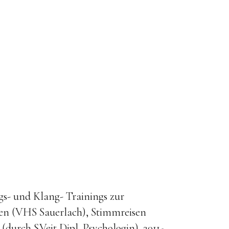
- und Klang- Trainings zur
ien (VHS Sauerlach), Stimmreisen
urch S.Veit Dipl. Psychologin). 2011-