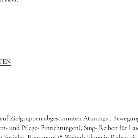
NTEN
auf Zielgruppen abgestimmten Atmungs-, Bewegungs
en- und Pflege- Einrichtungen), Sing- Reihen für La
 Sozialen Brennpunkt“, Weiterbildung in Pädagogik (d