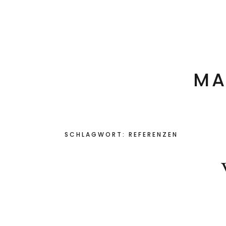
Startseite
Klang- & Heil- Findung
Sänge
MA
SCHLAGWORT:
REFERENZEN